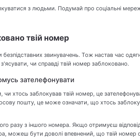
лкуватися з людьми. Подумай про соціальні мережі
ковано твій номер
и безпідставних звинувачень. Тож настав час одяг
з'ясувати, чи справді твій номер заблоковано.
комусь зателефонувати
, чи хтось заблокував твій номер, це зателефонув
осову пошту, це може означати, що хтось заблоку
ього разу з іншого номера. Якщо отримуєш відпові
ера, можеш бути доволі впевнений, що твій номер 