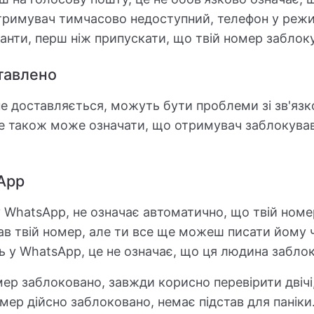
римувач тимчасово недоступний, телефон у режи
іанти, перш ніж припускати, що твій номер заблок
тавлено
е доставляється, можуть бути проблеми зі зв'язко
 також може означати, що отримувач заблокував 
App
у WhatsApp, не означає автоматично, що твій ном
в твій номер, але ти все ще можеш писати йому ч
ь у WhatsApp, це не означає, що ця людина заблок
ер заблоковано, завжди корисно перевірити двічі
омер дійсно заблоковано, немає підстав для паніки