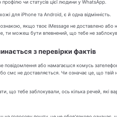
 профілю чи статусів цієї людини у WhatsApp.
хожі для iPhone та Android, є й одна відмінність.
 ознакою, якщо твоє iMessage не доставлено або 
е, ти можеш бути впевнений, що тебе не заблоку
инається з перевірки фактів
е повідомлення або намагаєшся комусь зателефо
або смс не доставляється. Чи означає це, що твій
ти, що тебе заблокували, ось кілька речей, які ва
 на голосову пошту, це не обов'язково означає, 