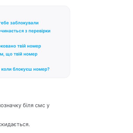
тебе заблокували
чинається з перевірки
оковано твій номер
м, що твій номер
, коли блокуєш номер?
позначку біля смс у
скидається.