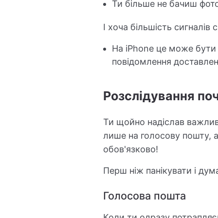
Ти більше не бачиш фото
І хоча більшість сигналів с
На iPhone це може бути
повідомлення доставлен
Розслідування поч
Ти щойно надіслав важлив
лише на голосову пошту, 
обов'язково!
Перш ніж панікувати і дума
Голосова пошта
Коли ти одразу потрапляєш