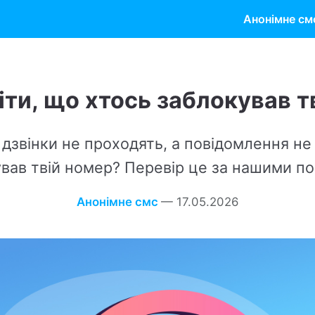
Анонімне см
що хтось заблокував твій номер?
не проходять, а повідомлення не доходять, бо хт
й номер? Перевір це за нашими порадами.
Анонімне смс
—
17.05.2026