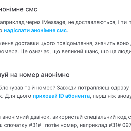
анонімне смс
априклад через iMessage, не доставляються, і ти
ко
надіслати анонімне смс
.
ння доставки цього повідомлення, значить воно ді
 номера. Це означає, що великий шанс, що ця люд
нуй на номер анонімно
аблокував твій номер? Завжди потрапляєш одразу 
к. Для цього
приховай ID абонента
, перш ніж знов
анонімний дзвінок, використай спеціальний код с
ш спочатку #31# і потім номер, наприклад #31# 097