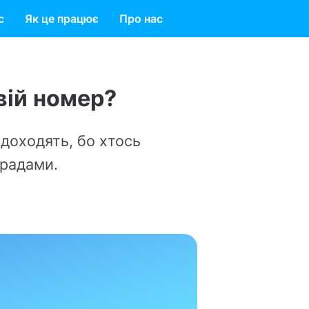
с
Як це працює
Про нас
ось