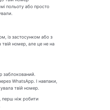
мі польоту або просто
ували.
м, із застосунком або з
твій номер, але це не на
ер заблокований.
ерез WhatsApp. І навпаки,
увала твій номер.
, перш ніж робити
.