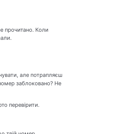
не прочитано. Коли
вали.
нувати, але потрапляєш
 номер заблоковано? Не
рто перевірити.
що твій номер