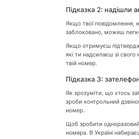
Підказка 2: надішли 
Якщо твої повідомлення, н
заблоковано, можеш лег
Якщо отримуєш підтвердже
які ти надсилаєш зі свого
твій номер.
Підказка 3: зателефо
Як зрозуміти, що хтось з
зроби контрольний дзвіно
номер.
Щоб зробити одноразовий 
номера. В Україні набирає