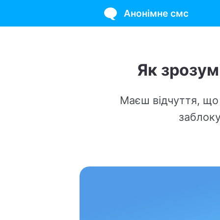
Анонімне смс
Як зрозуміти, 
Маєш відчуття, що дзвінки 
заблокував тві