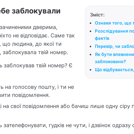
ебе заблокували
Зміст:
Ознаки того, що 
д зачиненими дверима,
Розслідування по
ніхто не відповідає. Саме так
фактів
 що людина, до якої ти
Перевір, чи забл
 заблокувала твій номер.
Як бути впевнени
заблоковано?
ь заблокував твій номер? Є
Що відбувається
ь на голосову пошту, і ти не
ити повідомлення.
і на свої повідомлення або бачиш лише одну сіру 
зателефонувати, гудків не чути, і дзвінок одразу 