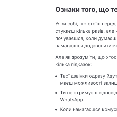
Ознаки того, що т
Уяви собі, що стоїш пере
стукаєш кілька разів, але 
почуваєшся, коли думаєш,
намагаєшся додзвонитися,
Але як зрозуміти, що хтос
кілька підказок:
Твої дзвінки одразу йдут
маєш можливості залиш
Ти не отримуєш відповід
WhatsApp.
Коли намагаєшся комусь 