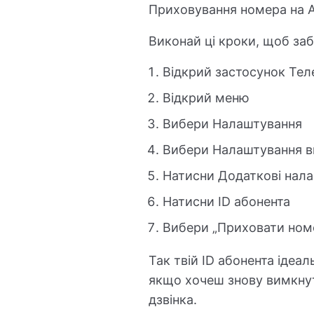
Приховування номера на An
Виконай ці кроки, щоб заб
Відкрий застосунок Тел
Відкрий меню
Вибери Налаштування
Вибери Налаштування в
Натисни Додаткові нал
Натисни ID абонента
Вибери „Приховати ном
Так твій ID абонента ідеа
якщо хочеш знову вимкнут
дзвінка.