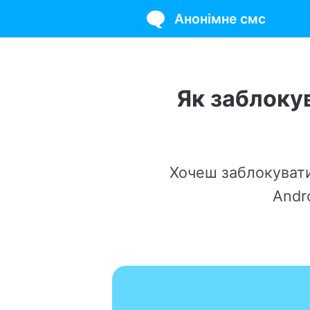
Анонімне смс
Як заблокувати с
Хочеш заблокувати свій но
Android та iP