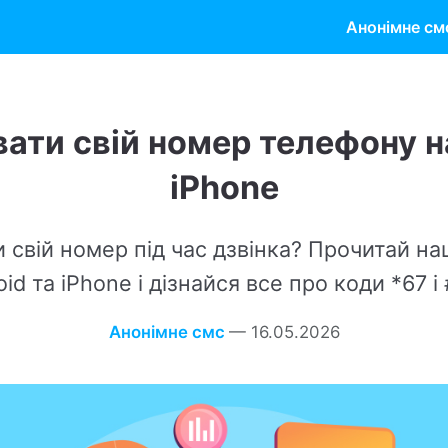
Анонімне см
вій номер телефону на Android т
iPhone
мер під час дзвінка? Прочитай наш простий гайд 
hone і дізнайся все про коди *67 і #31#!
Анонімне смс
—
16.05.2026