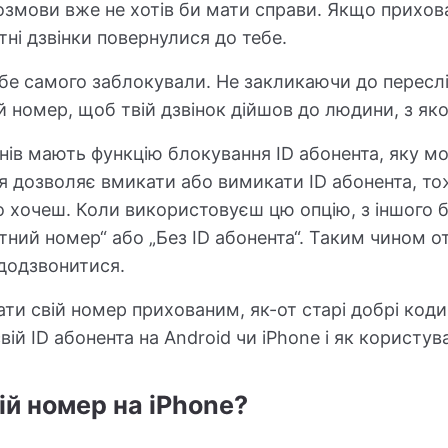
розмови вже не хотів би мати справи. Якщо прихо
ні дзвінки повернулися до тебе.
бе самого заблокували. Не закликаючи до пересл
й номер, щоб твій дзвінок дійшов до людини, з як
нів мають функцію блокування ID абонента, яку м
я дозволяє вмикати або вимикати ID абонента, 
 хочеш. Коли використовуєш цю опцію, з іншого бо
тний номер“ або „Без ID абонента“. Таким чином о
 додзвонитися.
ати свій номер прихованим, як-от старі добрі коди
свій ID абонента на Android чи iPhone і як корист
ій номер на iPhone?