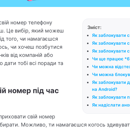
 свій номер телефону
Зміст:
ш. Це вибір, який можеш
Як заблокувати с
ід того, чи намагаєшся
Як заблокувати с
ось, чи хочеш позбутися
Як заблокувати с
ків від компаній або
Чи ще працює *6
 дати тобі всі поради та
Чи можна відстеж
Чи можна блокува
Як заблокувати д
ій номер під час
на Android?
Як заблокувати п
Як надіслати ано
приховати свій номер
абирати. Можливо, ти намагаєшся когось здивувати