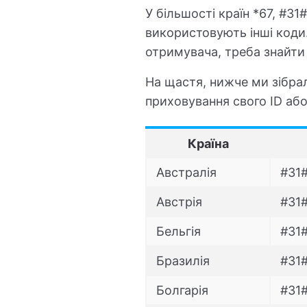
У більшості країн *67, #31
використовують інші коди
отримувача, треба знайти 
На щастя, нижче ми зібрал
приховування свого ID або
Країна
Австралія
#31
Австрія
#31#
Бельгія
#31
Бразилія
#31#
Болгарія
#31