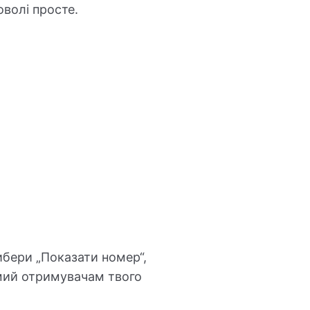
оволі просте.
ибери „Показати номер“,
мий отримувачам твого