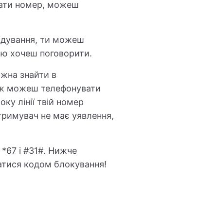
вати номер, можеш
ідування, ти можеш
ою хочеш поговорити.
ожна знайти в
тож можеш телефонувати
ку лінії твій номер
тримувач не має уявлення,
 *67 і #31#. Нижче
уватися кодом блокування!