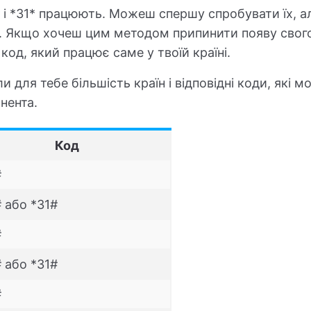
# і *31* працюють. Можеш спершу спробувати їх, але
. Якщо хочеш цим методом припинити появу свого
код, який працює саме у твоїй країні.
и для тебе більшість країн і відповідні коди, які 
нента.
Код
#
 або *31#
#
 або *31#
#