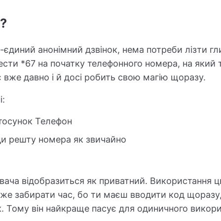
?
єдиний анонімний дзвінок, нема потреби лізти гл
вести *67 на початку телефонного номера, на який
 вже давно і й досі робить свою магію щоразу.
і:
стосунок Телефон
еди решту номера як звичайно
вача відобразиться як приватний. Використання ць
же забирати час, бо ти маєш вводити код щоразу
к. Тому він найкраще пасує для одиничного викори