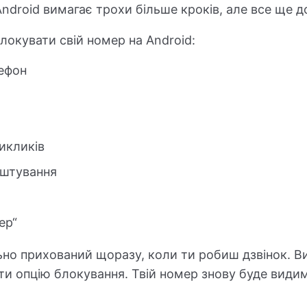
droid вимагає трохи більше кроків, але все ще д
локувати свій номер на Android:
ефон
икликів
аштування
ер“
льно прихований щоразу, коли ти робиш дзвінок. В
и опцію блокування. Твій номер знову буде види