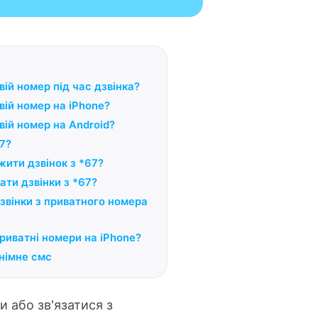
вій номер під час дзвінка?
вій номер на iPhone?
вій номер на Android?
7?
ити дзвінок з *67?
ти дзвінки з *67?
звінки з приватного номера
риватні номери на iPhone?
німне смс
 або зв'язатися з