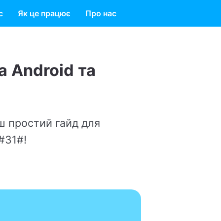
с
Як це працює
Про нас
а
для