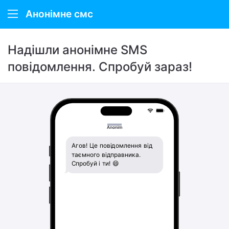
Анонімне смс
Анонімне смс
Надішли анонімне SMS
Як це працює
повідомлення. Спробуй зараз!
Про нас
Anonim
Агов! Це повідомлення від
таємного відправника.
Спробуй і ти! 😄