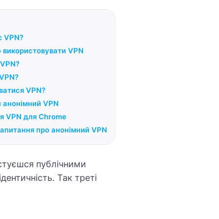
є VPN?
о використовувати VPN
 VPN?
 VPN?
ватися VPN?
 анонімний VPN
я VPN для Chrome
апитання про анонімний VPN
стуєшся публічними
дентичність. Так треті