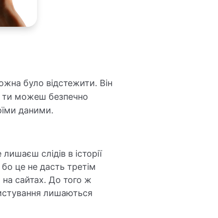
ожна було відстежити. Він
к ти можеш безпечно
оїми даними.
лишаєш слідів в історії
 бо це не дасть третім
 на сайтах. До того ж
ористування лишаються