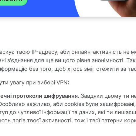
скує твою IP-адресу, аби онлайн-активність не м
і з'єднання для ще вищого рівня анонімності. Та
нформацію без того, щоб хтось зміг стежити за тв
нути увагу при виборі VPN:
ечні протоколи шифрування.
Завдяки цьому ти не 
 Особливо важливо, аби cookies були зашифровані,
п до чутливої інформації та даних, які ти лишаєш
ають логів твоєї активності, тож і твої патерни к