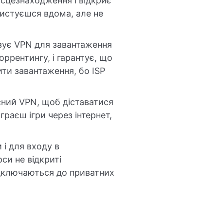
ісцезнаходження і відкриє
ристуєшся вдома, але не
вує VPN для завантаження
оррентингу, і гарантує, що
ити завантаження, бо ISP
ий VPN, щоб діставатися
раєш ігри через інтернет,
і для входу в
си не відкриті
підключаються до приватних