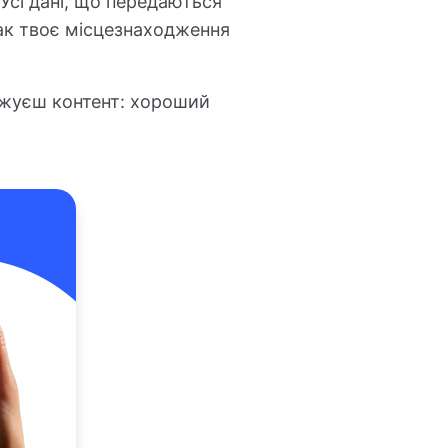
 Усі дані, що передаються
 так твоє місцезнаходження
ажуєш контент: хороший