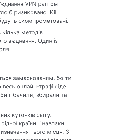
з'єднання VPN раптом
ло б ризиковано. Kill
 будуть скомпрометовані.
 кілька методів
о з'єднання. Один із
оля.
ься замаскованим, бо ти
 весь онлайн-трафік іде
би її бачили, збирали та
их куточків світу.
ідної країни, і навпаки.
изначення твого місця. З