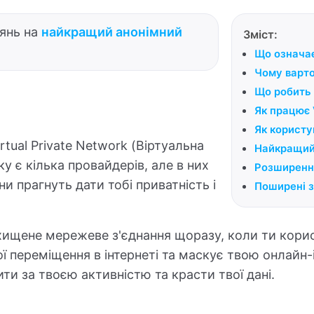
янь на
найкращий анонімний
Зміст:
Що означа
Чому варт
Що робить
Як працює
Як користу
rtual Private Network (Віртуальна
Найкращий
у є кілька провайдерів, але в них
Розширенн
они прагнуть дати тобі приватність і
Поширені з
ищене мережеве з'єднання щоразу, коли ти кори
 переміщення в інтернеті та маскує твою онлайн-і
и за твоєю активністю та красти твої дані.