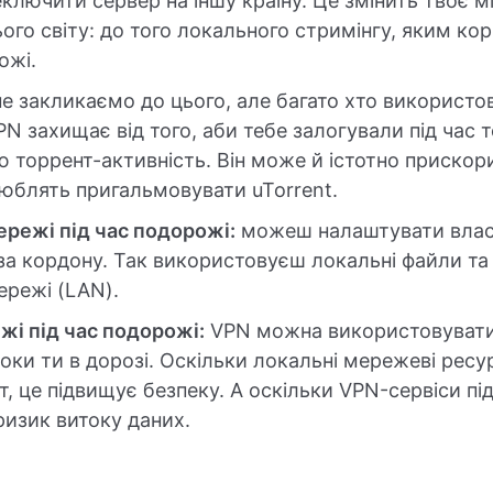
лючити сервер на іншу країну. Це змінить твоє м
ього світу: до того локального стримінгу, яким ко
ожі.
е закликаємо до цього, але багато хто використо
PN захищає від того, аби тебе залогували під час т
ю торрент-активність. Він може й істотно прискор
люблять пригальмовувати uTorrent.
режі під час подорожі:
можеш налаштувати власн
а кордону. Так використовуєш локальні файли та г
ережі (LAN).
жі під час подорожі:
VPN можна використовувати 
ки ти в дорозі. Оскільки локальні мережеві ресур
т, це підвищує безпеку. А оскільки VPN-сервіси 
ризик витоку даних.