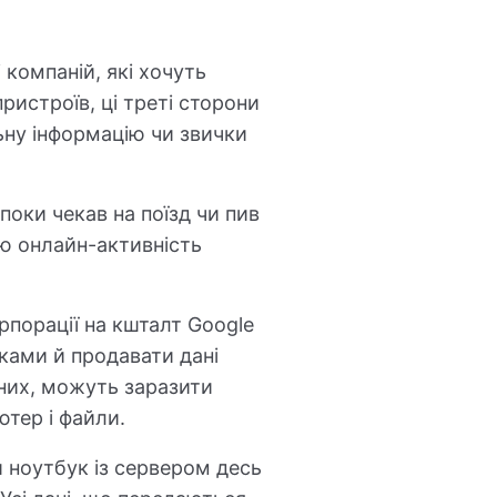
 компаній, які хочуть
ристроїв, ці треті сторони
ьну інформацію чи звички
поки чекав на поїзд чи пив
ою онлайн-активність
рпорації на кшталт Google
ками й продавати дані
них, можуть заразити
ютер і файли.
и ноутбук із сервером десь