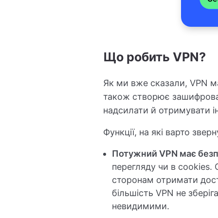
Що робить VPN?
Як ми вже сказали, VPN ма
також створює зашифрован
надсилати й отримувати і
Функції, на які варто звер
Потужний VPN має безп
перегляду чи в cookies.
сторонам отримати досту
більшість VPN не зберіг
невидимими.