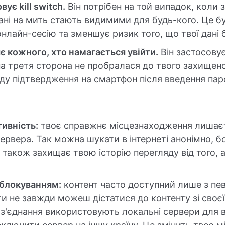
є kill switch.
Він потрібен на той випадок, коли 
дані на мить стають видимими для будь-кого. Це бу
нлайн-сесію та зменшує ризик того, що твої дані
 кожного, хто намагається увійти.
Він застосовує
на третя сторона не пробралася до твого захищеног
ду підтвердження на смартфон після введення пар
ивність:
твоє справжнє місцезнаходження лишаєт
ервера. Так можна шукати в інтернеті анонімно, бо
 також захищає твою історію перегляду від того, а
облокуванням:
контент часто доступний лише з певн
 не завжди можеш дістатися до контенту зі своєї р
 з'єднання використовують локальні сервери для в