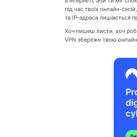
в інтернеті, аби ти міг сп
під час твоїх онлайн-сесій
та IP-адреса лишаються п
Хоч пишеш листи, хоч роб
VPN збереже твою онлайн-