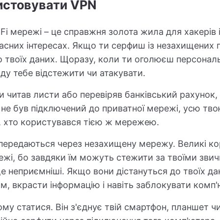
истовувати VPN
Fi мережі – це справжня золота жила для хакерів і
ласних інтересах. Якщо ти серфиш із незахищених п
о твоїх даних. Щоразу, коли ти оголюєш персонал
оду тебе відстежити чи атакувати.
ли читав листи або перевіряв банківський рахунок, 
и не був підключений до приватної мережі, усю тв
і, хто користувався тією ж мережею.
 передаються через незахищену мережу. Великі ко
ежі, бо завдяки їм можуть стежити за твоїми звич
 неприємніші. Якщо вони дістануться до твоїх да
, вкрасти інформацію і навіть заблокувати комп'
у статися. Він з'єднує твій смартфон, планшет ч