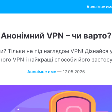
Анонімне см
імний VPN – чи варто?
и не під наглядом VPN! Дізнайся усе про переваги
 і найкращі способи його застосування.
Анонімне смс
—
17.05.2026