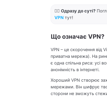
👉🏻
Одразу до суті?
Погл
VPN
тут!
Що означає VPN?
VPN – це скорочення від Vi
приватна мережа). На ринк
є одна спільна риса: усі в
анонімність в інтернеті.
Хороший VPN створює зах
мережами. Він шифрує твої
сторони не зможуть стежит