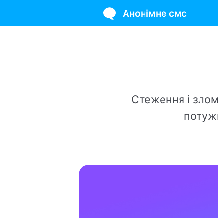
Анонімне смс
Анон
Стеження і зломи? Тільк
потужного VPN