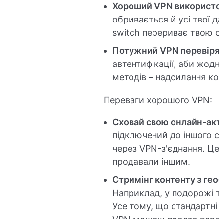
Хороший VPN використову
обривається й усі твої 
switch перериває твою о
Потужний VPN перевіряє
автентифікації, аби жод
методів – надсилання ко
Переваги хорошого VPN:
Сховай свою онлайн-акт
підключений до іншого с
через VPN-з'єднання. Це
продавали іншим.
Стримінг контенту з ге
Наприклад, у подорожі ти
Усе тому, що стандартні