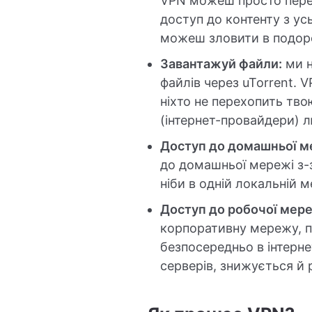
VPN можеш просто перек
доступ до контенту з ус
можеш зловити в подор
Завантажуй файли:
ми н
файлів через uTorrent. V
ніхто не перехопить тво
(інтернет-провайдери) 
Доступ до домашньої ме
до домашньої мережі з-з
ніби в одній локальній м
Доступ до робочої мере
корпоративну мережу, по
безпосередньо в інтерне
серверів, знижується й 