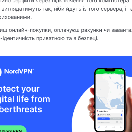
окійно серфити через підключення того комп'ютера.
, виглядатимуть так, ніби йдуть із того сервера, і
рихованими.
иш онлайн-покупки, оплачуєш рахунки чи завант
ідентичність приватною та в безпеці.