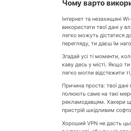
Чому варто викор
Інтернет та незахищені Wi-
використати твої дані у в
легко можуть дістатися д
перегляду, ти даєш їм наг
Згадай усі ті моменти, ко
каву десь у місті. Якщо т
легко могли відстежити т
Причина проста: твої дані
полюють саме на такі мер
рекламодавцям. Хакери ще
пристрій шкідливим софтом
Хороший VPN не дасть цьом